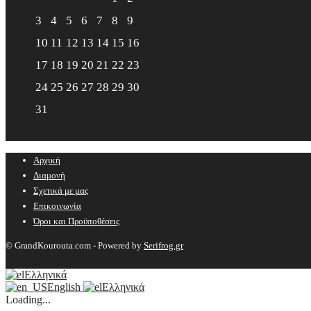
3
4
5
6
7
8
9
10
11
12
13
14
15
16
17
18
19
20
21
22
23
24
25
26
27
28
29
30
31
« Δεκ
Αρχική
Διαμονή
Σχετικά με μας
Επικοινωνία
Όροι και Προϋποθέσεις
© GrandKourouta.com - Powered by
Serifrog.gr
Ελληνικά
English
Ελληνικά
Loading...