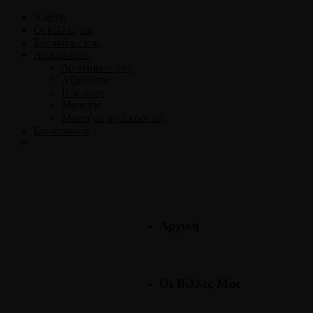
Αρχική
Οι βίλλες μας
Σχετικά με μας
Ανακαλύψτε
Δραστηριότητες
Αξιοθέατα
Παραλίες
Μουσεία
Μονοήμερες Εκδρομές
Επικοινωνία
Αρχική
Οι Βίλλες Μας