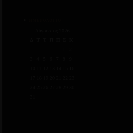
ΗΜΕΡΟΛΟΓΙΟ
Αύγουστος 2026
Δ
Τ
Τ
Π
Π
Σ
Κ
1
2
3
4
5
6
7
8
9
10
11
12
13
14
15
16
17
18
19
20
21
22
23
24
25
26
27
28
29
30
31
« Δεκ