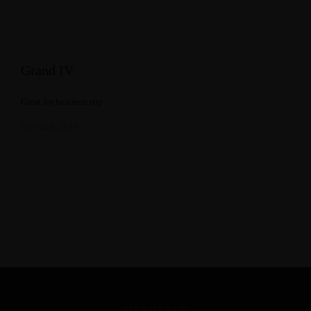
Grand IV
Great for business trip
Ιούνιος 8, 2018
ΔΙΕΥΘΥΝΣΗ